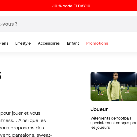
-10 % code FLDAY10
Fans
Lifestyle
Accessoires
Enfant
Promotions
Joueur
pour jouer et vous
Vêtements de football
itness... Ainsi que les
spécialement conçus pou
, nous proposons des
les joueurs
vent, pantalons, sweat-