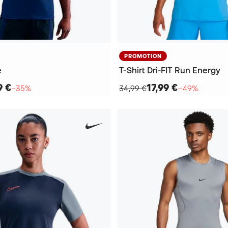
PROMOTION
e
T-Shirt Dri-FIT Run Energy
9 €
17,99 €
−35%
34,99 €
−49%