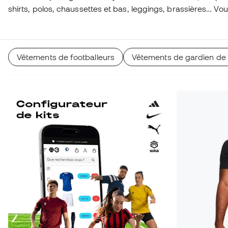
shirts, polos, chaussettes et bas, leggings, brassières… V
des tenues d’entraînement et des textiles thermiques pour 
en hiver. Ne manquez pas non plus les chaussures de running et de fitness ainsi
que tous les vêtements pour l’entraînement.
Profitez de nos
Vêtements de footballeurs
Vêtements de gardien de
spéciales pour les clubs
.