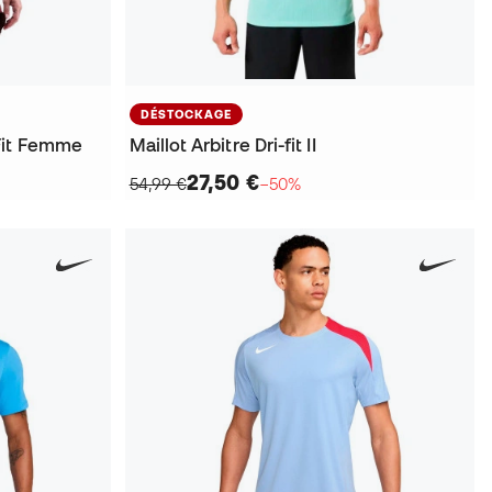
DÉSTOCKAGE
Fit Femme
Maillot Arbitre Dri-fit II
27,50 €
54,99 €
−50%