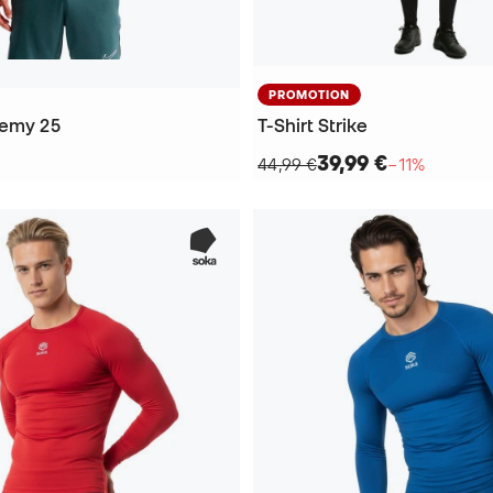
PROMOTION
demy 25
T-Shirt Strike
39,99 €
44,99 €
−11%