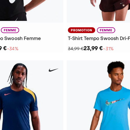
FEMME
PROMOTION
FEMME
mpo Swoosh Femme
T-Shirt Tempo Swoosh Dri-
9 €
23,99 €
−34%
34,99 €
−31%