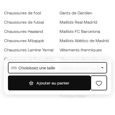
Chaussures de foot
Gants de Gardien
Chaussures de futsal
Maillots Real Madrid
Chaussures Haaland
Maillots FC Barcelona
Chaussures Mbappé
Maillots Atlético de Madrid
Chaussures Lamine Yamal
Vêtements thermiques
Chaussures de foot adidas
Vêtements d’entraînement
Choisissez une taille
Chaussures de foot Nike
Maillots de foot Espagne
Ballons de foot
Maillots de football
Ajouter au panier
Chaussures de foot pour
Imperméables
enfants
Protège-tibias
Gants pour enfant
Vêtements de gardien de
Chaussures pour enfants
but