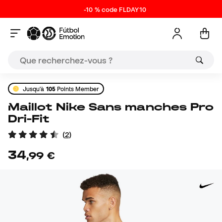
-10 % code FLDAY10
Jusqu'à
105
Points Member
Maillot Nike Sans manches Pro
Dri-Fit
(
2
)
34
,
99
€