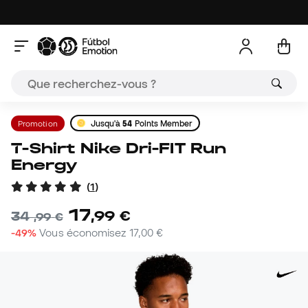
Promotion
Jusqu'à
54
Points Member
T-Shirt Nike Dri-FIT Run
Energy
(
1
)
17
,
99
€
34
,
99
€
-49%
Vous économisez
17,00 €