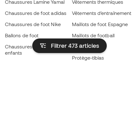
Chaussures Lamine Yamal
Vêtements thermiques
Chaussures de foot adidas
Vêtements d’entraînement
Chaussures de foot Nike
Maillots de foot Espagne
Ballons de foot
Maillots de football
Filtrer 473
articles
Chaussures de foot pour
Imperméables
enfants
Protège-tibias
Gants pour enfant
Vêtements de gardien de
Chaussures pour enfants
but
Vètements pour enfants
Black Friday
Devenez
Member
dès maintenant