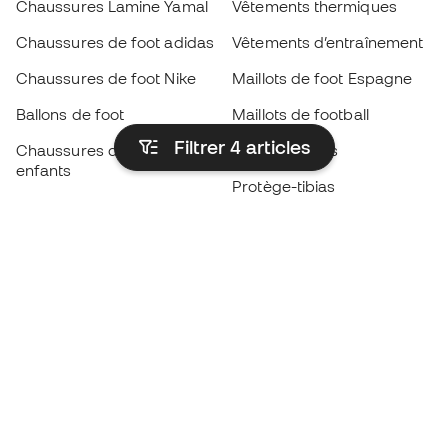
Chaussures Lamine Yamal
Vêtements thermiques
Chaussures de foot adidas
Vêtements d’entraînement
Chaussures de foot Nike
Maillots de foot Espagne
Ballons de foot
Maillots de football
Filtrer 4
articles
Chaussures de foot pour
Imperméables
enfants
Protège-tibias
Gants pour enfant
Vêtements de gardien de
Chaussures pour enfants
but
Vètements pour enfants
Black Friday
Devenez
Member
dès maintenant