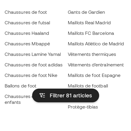
Chaussures de foot
Gants de Gardien
Chaussures de futsal
Maillots Real Madrid
Chaussures Haaland
Maillots FC Barcelona
Chaussures Mbappé
Maillots Atlético de Madrid
Chaussures Lamine Yamal
Vêtements thermiques
Chaussures de foot adidas
Vêtements d’entraînement
Chaussures de foot Nike
Maillots de foot Espagne
Ballons de foot
Maillots de football
Filtrer 81
articles
Chaussures de foot pour
Imperméables
enfants
Protège-tibias
Gants pour enfant
Vêtements de gardien de
Chaussures pour enfants
but