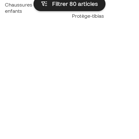
Filtrer 80
articles
Chaussures de foot pour
Imperméables
enfants
Protège-tibias
Gants pour enfant
Vêtements de gardien de
Chaussures pour enfants
but
Vètements pour enfants
Black Friday
Devenez
Member
dès maintenant
Cumulez des points et économisez sur vos
achats
Accès prioritaire à des produits exclusifs
Rejoignez plus d’un demi-million de membres.