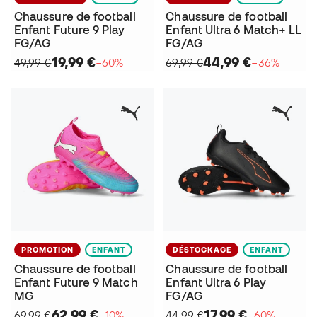
Chaussure de football
Chaussure de football
Enfant Future 9 Play
Enfant Ultra 6 Match+ LL
FG/AG
FG/AG
19,99 €
44,99 €
49,99 €
−60%
69,99 €
−36%
PROMOTION
ENFANT
DÉSTOCKAGE
ENFANT
Chaussure de football
Chaussure de football
Enfant Future 9 Match
Enfant Ultra 6 Play
MG
FG/AG
62,99 €
17,99 €
69,99 €
−10%
44,99 €
−60%