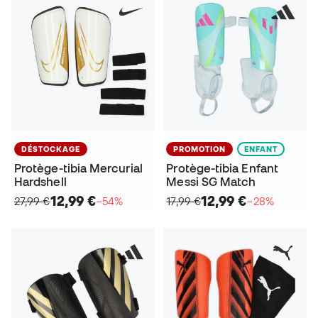
DÉSTOCKAGE
PROMOTION
ENFANT
Protège-tibia Mercurial
Protège-tibia Enfant
Hardshell
Messi SG Match
12,99 €
12,99 €
27,99 €
−54%
17,99 €
−28%