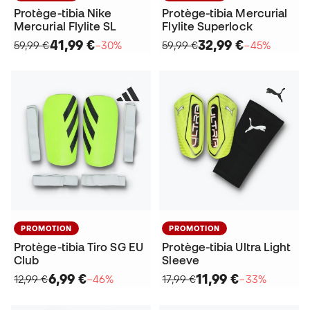
Protège-tibia Nike
Protège-tibia Mercurial
Mercurial Flylite SL
Flylite Superlock
41,99 €
32,99 €
59,99 €
−30%
59,99 €
−45%
PROMOTION
PROMOTION
Protège-tibia Tiro SG EU
Protège-tibia Ultra Light
Club
Sleeve
6,99 €
11,99 €
12,99 €
−46%
17,99 €
−33%