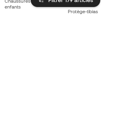
Filtrer 179
articles
Chaussures de foot pour
Imperméables
enfants
Protège-tibias
Gants pour enfant
Vêtements de gardien de
Chaussures pour enfants
but
Vètements pour enfants
Black Friday
Devenez
Member
dès maintenant
Cumulez des points et économisez sur vos
achats
Accès prioritaire à des produits exclusifs
Rejoignez plus d’un demi-million de membres.