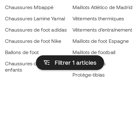
Chaussures Mbappé
Maillots Atlético de Madrid
Chaussures Lamine Yamal
Vêtements thermiques
Chaussures de foot adidas
Vêtements d’entraînement
Chaussures de foot Nike
Maillots de foot Espagne
Ballons de foot
Maillots de football
Filtrer 1
articles
Chaussures de foot pour
Imperméables
enfants
Protège-tibias
Gants pour enfant
Vêtements de gardien de
Chaussures pour enfants
but
Vètements pour enfants
Black Friday
Devenez