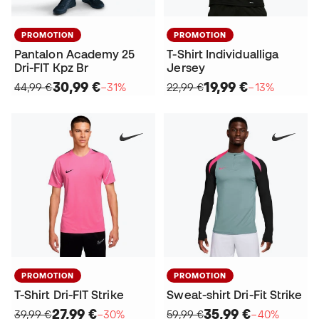
PROMOTION
PROMOTION
Pantalon Academy 25
T-Shirt Individualliga
Dri-FIT Kpz Br
Jersey
30,99 €
19,99 €
44,99 €
−31%
22,99 €
−13%
PROMOTION
PROMOTION
T-Shirt Dri-FIT Strike
Sweat-shirt Dri-Fit Strike
27,99 €
35,99 €
39,99 €
−30%
59,99 €
−40%