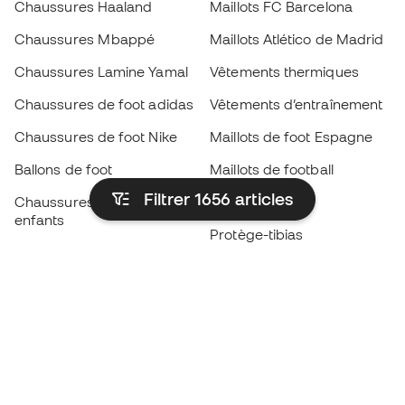
Chaussures Haaland
Maillots FC Barcelona
Chaussures Mbappé
Maillots Atlético de Madrid
Chaussures Lamine Yamal
Vêtements thermiques
Chaussures de foot adidas
Vêtements d’entraînement
Chaussures de foot Nike
Maillots de foot Espagne
Ballons de foot
Maillots de football
Filtrer 1656
articles
Chaussures de foot pour
Imperméables
enfants
Protège-tibias
Gants pour enfant
Vêtements de gardien de
Chaussures pour enfants
but
Vètements pour enfants
Black Friday