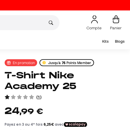
Compte
Panier
Kits
Blogs
En promotion
Jusqu'à
75
Points Member
T-Shirt Nike
Academy 25
(
1
)
24
,
99
€