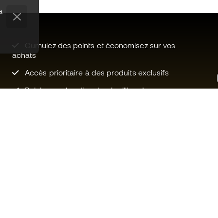
a
Cumulez des points et économisez sur vos
achats
Accès prioritaire à des produits exclusifs
Rejoignez plus d’un demi-million de
membres.
Besoin d'aide ?
Fútbol Emot
Service client
La communa
Échanges et retours
Rejoignez no