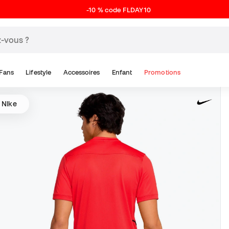
-10 % code FLDAY10
Fans
Lifestyle
Accessoires
Enfant
Promotions
s Nike