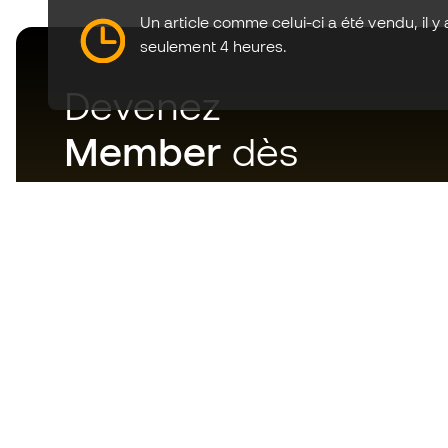
Un article comme celui-ci a été vendu, il y 
seulement 4 heures.
Devenez
Member
dès
maintenant
Téléchargez maintenant
l'application pour les
passionnés du matériel de foot
et profitez d'un achat plus