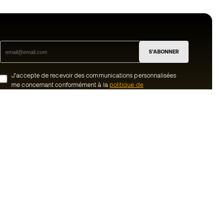
S'ABONNER
J’accepte de recevoir des communications personnalisées
me concernant conformément à la
politique de
confidentialité
de Sports Emotion.
ion
#BeTheBest
uté Member
Chez Sports Emotion, nous encourageons
une culture de vie sportive axée sur le
tre équipe
bien-être total de l’athlète, grâce à un
écosystème construit autour de la