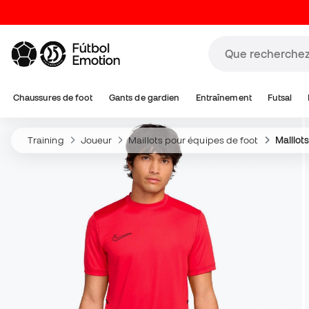
Chaussures de foot
Gants de gardien
Entraînement
Futsal
Training
Joueur
Maillots pour équipes de foot
Maillot