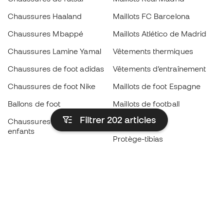
Chaussures Haaland
Maillots FC Barcelona
Chaussures Mbappé
Maillots Atlético de Madrid
Chaussures Lamine Yamal
Vêtements thermiques
Chaussures de foot adidas
Vêtements d’entraînement
Chaussures de foot Nike
Maillots de foot Espagne
Ballons de foot
Maillots de football
Filtrer 202
articles
Chaussures de foot pour
Imperméables
enfants
Protège-tibias
Gants pour enfant
Vêtements de gardien de
Chaussures pour enfants
but
Vètements pour enfants
Black Friday