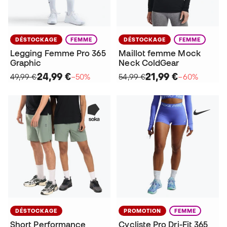
DÉSTOCKAGE
FEMME
DÉSTOCKAGE
FEMME
Legging Femme Pro 365
Maillot femme Mock
Graphic
Neck ColdGear
24,99 €
21,99 €
49,99 €
−50%
54,99 €
−60%
DÉSTOCKAGE
PROMOTION
FEMME
Short Performance
Cycliste Pro Dri-Fit 365