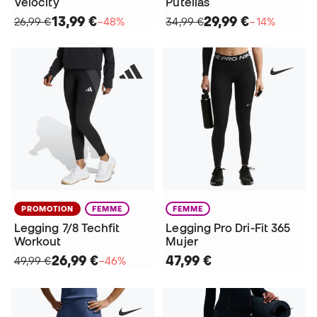
Velocity
Putellas
13,99 €
29,99 €
26,99 €
−48%
34,99 €
−14%
PROMOTION
FEMME
FEMME
Legging 7/8 Techfit
Legging Pro Dri-Fit 365
Workout
Mujer
26,99 €
47,99 €
49,99 €
−46%