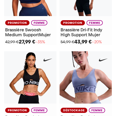
PROMOTION
FEMME
PROMOTION
FEMME
Brassière Swoosh
Brassière Dri-Fit Indy
Medium SupportMujer
High Support Mujer
27,99 €
43,99 €
42,99 €
−35%
54,99 €
−20%
PROMOTION
FEMME
DÉSTOCKAGE
FEMME