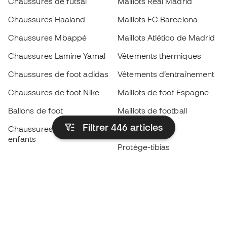
Chaussures de futsal
Maillots Real Madrid
Chaussures Haaland
Maillots FC Barcelona
Chaussures Mbappé
Maillots Atlético de Madrid
Chaussures Lamine Yamal
Vêtements thermiques
Chaussures de foot adidas
Vêtements d’entraînement
Chaussures de foot Nike
Maillots de foot Espagne
Ballons de foot
Maillots de football
Filtrer 446
articles
Chaussures de foot pour
Imperméables
enfants
Protège-tibias
Gants pour enfant
Vêtements de gardien de
Chaussures pour enfants
but
Vètements pour enfants
Black Friday