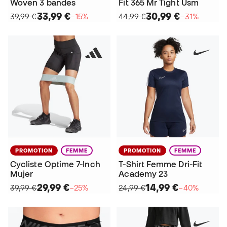
Woven 3 bandes
Fit 365 Mr Tight Usm
33,99 €
30,99 €
39,99 €
−15%
44,99 €
−31%
PROMOTION
FEMME
PROMOTION
FEMME
Cycliste Optime 7-Inch
T-Shirt Femme Dri-Fit
Mujer
Academy 23
29,99 €
14,99 €
39,99 €
−25%
24,99 €
−40%