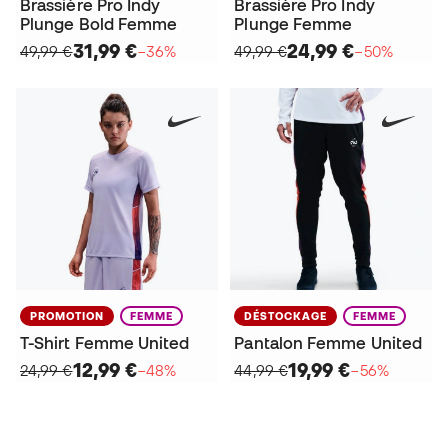
Brassière Pro Indy
Brassière Pro Indy
Plunge Bold Femme
Plunge Femme
31,99 €
24,99 €
49,99 €
−36%
49,99 €
−50%
PROMOTION
FEMME
DÉSTOCKAGE
FEMME
T-Shirt Femme United
Pantalon Femme United
12,99 €
19,99 €
24,99 €
−48%
44,99 €
−56%