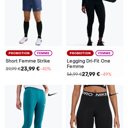
PROMOTION
FEMME
PROMOTION
FEMME
Short Femme Strike
Legging Dri-Fit One
Femme
23,99 €
39,99 €
−40%
27,99 €
54,99 €
−49%