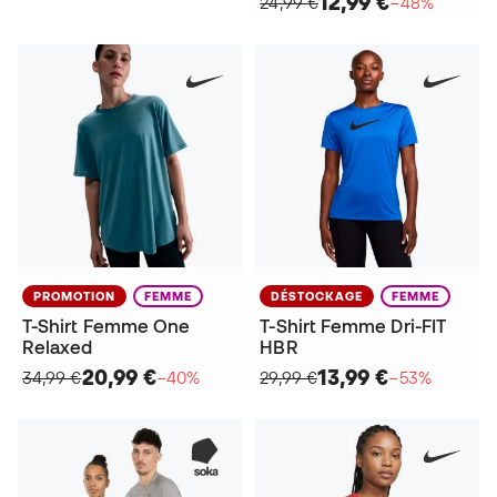
12,99 €
24,99 €
−48%
PROMOTION
FEMME
DÉSTOCKAGE
FEMME
T-Shirt Femme One
T-Shirt Femme Dri-FIT
Relaxed
HBR
20,99 €
13,99 €
34,99 €
−40%
29,99 €
−53%