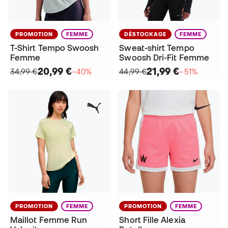
PROMOTION
FEMME
DÉSTOCKAGE
FEMME
T-Shirt Tempo Swoosh
Sweat-shirt Tempo
Femme
Swoosh Dri-Fit Femme
20,99 €
21,99 €
34,99 €
−40%
44,99 €
−51%
PROMOTION
FEMME
PROMOTION
FEMME
Maillot Femme Run
Short Fille Alexia