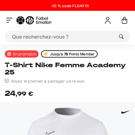
-10 % code FLDAY10
En promotion
Jusqu'à
75
Points Member
T-Shirt Nike Femme Academy
25
Soyez le premier à partager votre avis
24
,
99
€