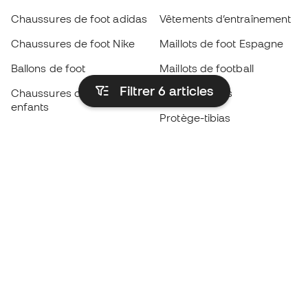
Chaussures de foot adidas
Vêtements d’entraînement
Chaussures de foot Nike
Maillots de foot Espagne
Ballons de foot
Maillots de football
Filtrer 6
articles
Chaussures de foot pour
Imperméables
enfants
Protège-tibias
Gants pour enfant
Vêtements de gardien de
Chaussures pour enfants
but
Vètements pour enfants
Black Friday
Devenez
Member
dès maintenant
Cumulez des points et économisez sur vos