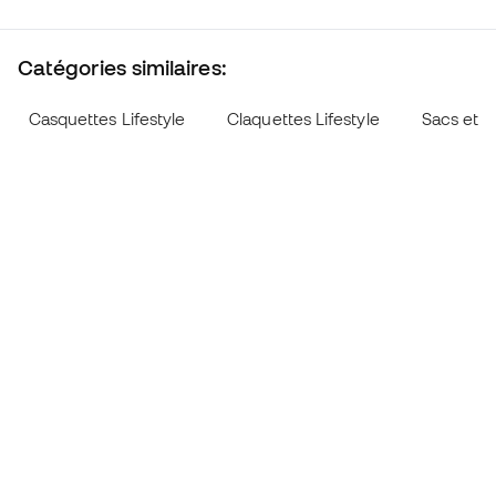
Catégories similaires:
Casquettes Lifestyle
Claquettes Lifestyle
Sacs et s