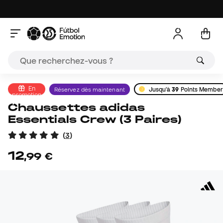
En
Réservez dès maintenant
Jusqu'à
39
Points Member
promotion
Chaussettes adidas
Essentials Crew (3 Paires)
(
3
)
12
,
99
€