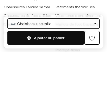
Chaussures Lamine Yamal
Vêtements thermiques
Chaussures de foot adidas
Vêtements d’entraînement
Choisissez une taille
Chaussures de foot Nike
Maillots de foot Espagne
Ballons de foot
Maillots de football
Ajouter au panier
Chaussures de foot pour
Imperméables
enfants
Protège-tibias
Gants pour enfant
Vêtements de gardien de
Chaussures pour enfants
but
Vètements pour enfants
Black Friday
Devenez
Member
dès maintenant