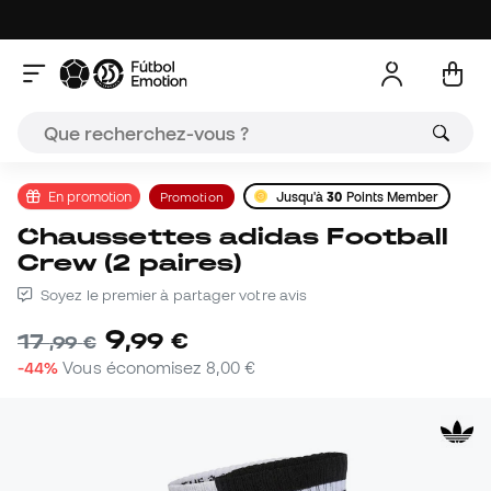
En promotion
Promotion
Jusqu'à
30
Points Member
Chaussettes adidas Football
Crew (2 paires)
Soyez le premier à partager votre avis
9
,
99
€
17
,
99
€
-44%
Vous économisez
8,00 €