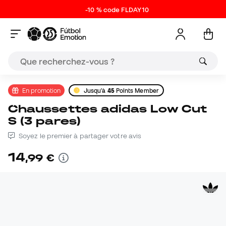
-10 % code FLDAY10
En promotion
Jusqu'à
45
Points Member
Chaussettes adidas Low Cut
S (3 pares)
Soyez le premier à partager votre avis
14
,
99
€