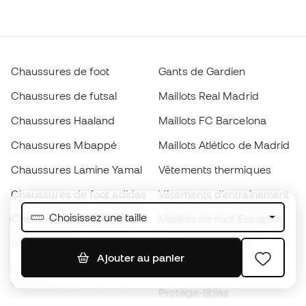
Chaussures de foot
Gants de Gardien
Chaussures de futsal
Maillots Real Madrid
Chaussures Haaland
Maillots FC Barcelona
Chaussures Mbappé
Maillots Atlético de Madrid
Chaussures Lamine Yamal
Vêtements thermiques
Chaussures de foot adidas
Vêtements d’entraînement
Choisissez une taille
Chaussures de foot Nike
Maillots de foot Espagne
Ballons de foot
Maillots de football
Ajouter au panier
Chaussures de foot pour
Imperméables
enfants
Protège-tibias