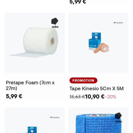
5,99 €
PROMOTION
Pretape Foam (7cm x
27m)
Tape Kinesio 5Cm X 5M
5,99 €
10,90 €
13,63 €
−20%