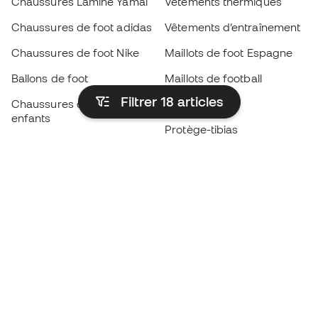
Chaussures Lamine Yamal
Vêtements thermiques
Chaussures de foot adidas
Vêtements d’entraînement
Chaussures de foot Nike
Maillots de foot Espagne
Ballons de foot
Maillots de football
Filtrer 18
articles
Chaussures de foot pour
Imperméables
enfants
Protège-tibias
Gants pour enfant
Vêtements de gardien de
Chaussures pour enfants
but
Vètements pour enfants
Black Friday
Devenez
Member
dès maintenant