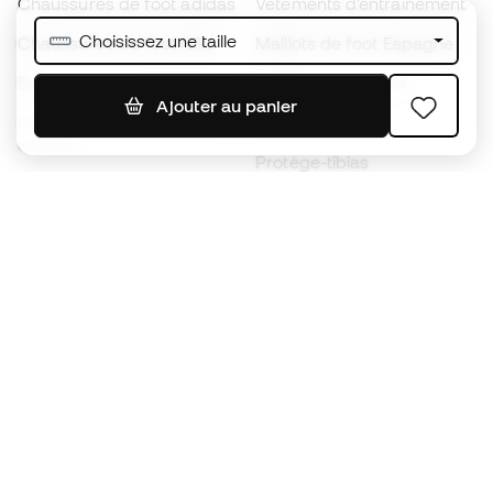
Chaussures de foot adidas
Vêtements d’entraînement
Choisissez une taille
Chaussures de foot Nike
Maillots de foot Espagne
Ballons de foot
Maillots de football
Ajouter au panier
Chaussures de foot pour
Imperméables
enfants
Protège-tibias
Gants pour enfant
Vêtements de gardien de
Chaussures pour enfants
but
Vètements pour enfants
Black Friday
Devenez
Member
dès maintenant
Cumulez des points et économisez sur vos
achats