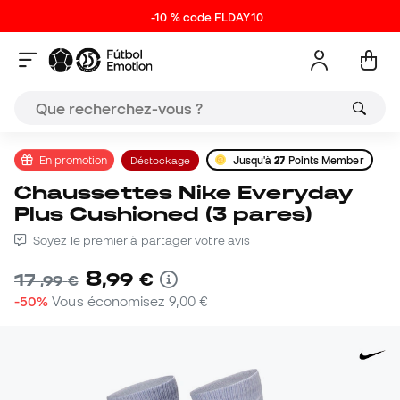
-10 % code FLDAY10
En promotion
Déstockage
Jusqu'à
27
Points Member
Chaussettes Nike Everyday
Plus Cushioned (3 pares)
Soyez le premier à partager votre avis
8
,
99
€
17
,
99
€
-50%
Vous économisez
9,00 €