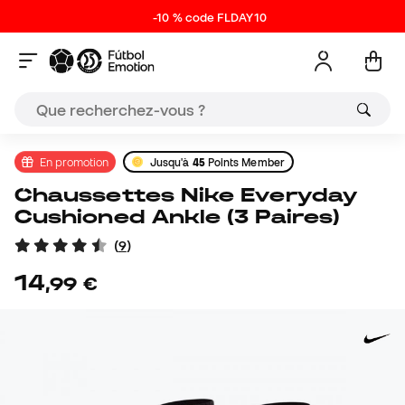
-10 % code FLDAY10
En promotion
Jusqu'à
45
Points Member
Chaussettes Nike Everyday
Cushioned Ankle (3 Paires)
(
9
)
14
,
99
€