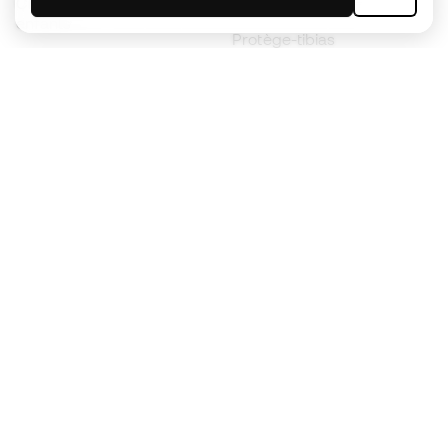
Chaussures de foot pour
Imperméables
enfants
Protège-tibias
Gants pour enfant
Vêtements de gardien de
Chaussures pour enfants
but
Vètements pour enfants
Black Friday
Devenez
Member
dès maintenant
Cumulez des points et économisez sur vos
achats
Accès prioritaire à des produits exclusifs
Rejoignez plus d’un demi-million de membres.