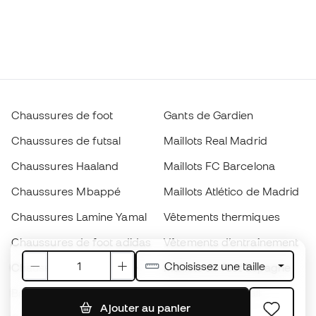
Chaussures de foot
Gants de Gardien
Chaussures de futsal
Maillots Real Madrid
Chaussures Haaland
Maillots FC Barcelona
Chaussures Mbappé
Maillots Atlético de Madrid
Chaussures Lamine Yamal
Vêtements thermiques
Chaussures de foot adidas
Vêtements d’entraînement
Choisissez une taille
Chaussures de foot Nike
Maillots de foot Espagne
Ballons de foot
Maillots de football
Ajouter au panier