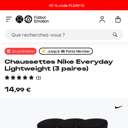
-10 % code FLDAY10
En promotion
Jusqu'à
45
Points Member
Chaussettes Nike Everyday
Lightweight (3 paires)
(
1
)
14
,
99
€