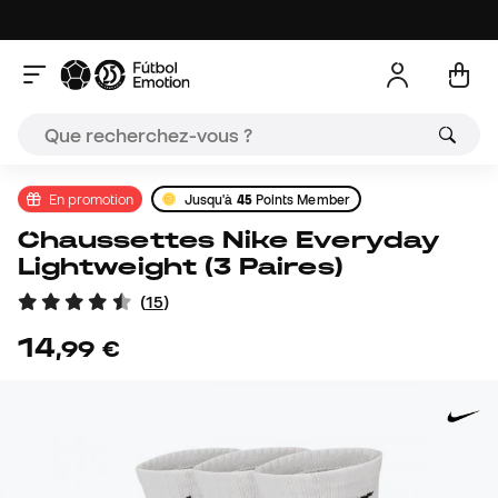
En promotion
Jusqu'à
45
Points Member
Chaussettes Nike Everyday
Lightweight (3 Paires)
(
15
)
14
,
99
€