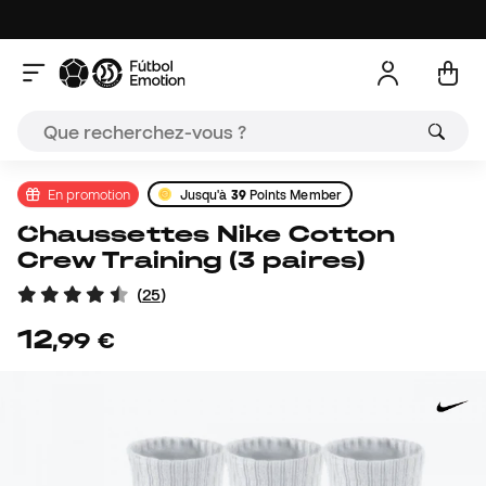
En promotion
Jusqu'à
39
Points Member
Chaussettes Nike Cotton
Crew Training (3 paires)
(
25
)
12
,
99
€