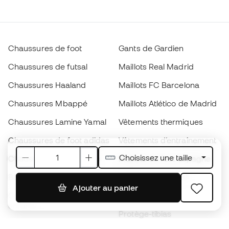
Chaussures de foot
Gants de Gardien
Chaussures de futsal
Maillots Real Madrid
Chaussures Haaland
Maillots FC Barcelona
Chaussures Mbappé
Maillots Atlético de Madrid
Chaussures Lamine Yamal
Vêtements thermiques
Chaussures de foot adidas
Vêtements d’entraînement
Choisissez une taille
Chaussures de foot Nike
Maillots de foot Espagne
Ballons de foot
Maillots de football
Ajouter au panier
Chaussures de foot pour
Imperméables
enfants
Protège-tibias
Gants pour enfant