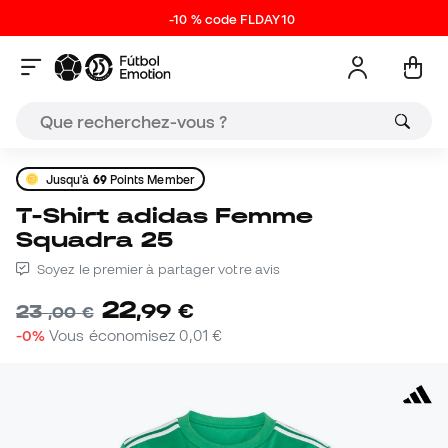
-10 % code FLDAY10
Jusqu'à
69
Points Member
T-Shirt adidas Femme
Squadra 25
Soyez le premier à partager votre avis
22
,
99
€
23
,
00
€
-0%
Vous économisez
0,01 €