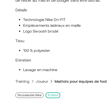
de rester au frais et de bouger sans être distrait.
Détails
Technologie Nike Dri-FIT
Empiècements latéraux en maille
Logo Swoosh brodé
Tissu
100 % polyester
Entretien
Lavage en machine
Training
Joueur
Maillots pour équipes de foot
Nouveautés Nike
Enfant