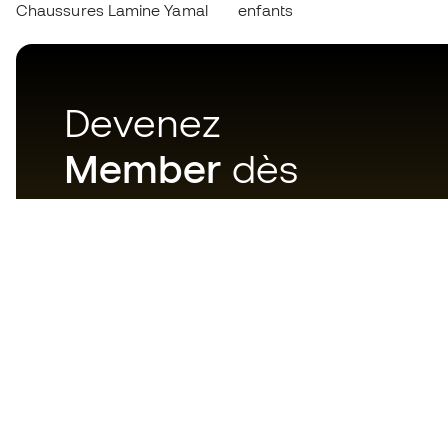
Chaussures Lamine Yamal
enfants
Devenez
Member
dès
maintenant
Téléchargez maintenant
l'application pour les
passionnés du matériel de foot
et profitez d'un achat plus