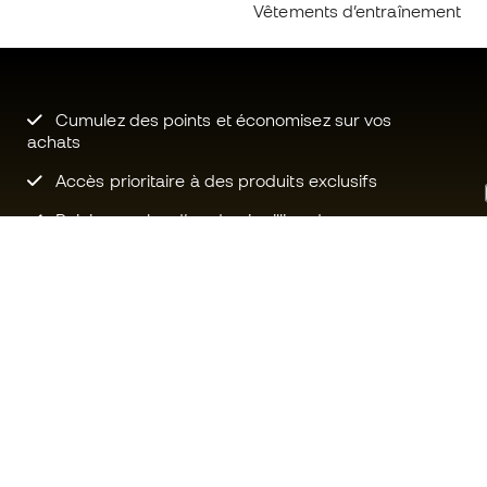
Vêtements d’entraînement
Cumulez des points et économisez sur vos
achats
Accès prioritaire à des produits exclusifs
Rejoignez plus d’un demi-million de
membres.
Besoin d'aide ?
Fútbol Emot
Service client
La communa
Échanges et retours
Rejoignez no