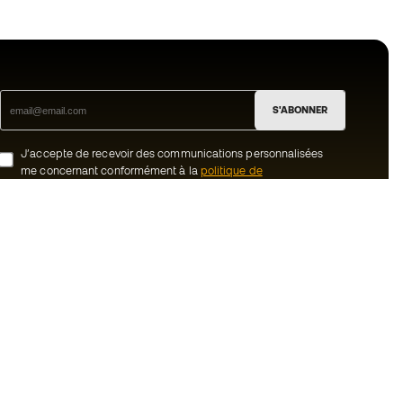
S'ABONNER
J’accepte de recevoir des communications personnalisées
me concernant conformément à la
politique de
confidentialité
de Sports Emotion.
ion
#BeTheBest
uté Member
Chez Sports Emotion, nous encourageons
une culture de vie sportive axée sur le
tre équipe
bien-être total de l’athlète, grâce à un