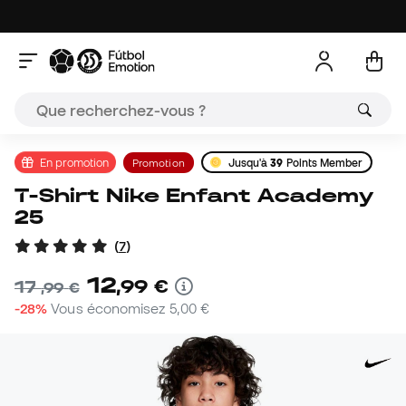
En promotion
Promotion
Jusqu'à
39
Points Member
T-Shirt Nike Enfant Academy
25
(
7
)
12
,
99
€
17
,
99
€
-28%
Vous économisez
5,00 €