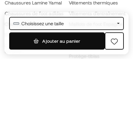
Chaussures Lamine Yamal
Vêtements thermiques
Chaussures de foot adidas
Vêtements d’entraînement
Choisissez une taille
Chaussures de foot Nike
Maillots de foot Espagne
Ballons de foot
Maillots de football
Ajouter au panier
Chaussures de foot pour
Imperméables
enfants
Protège-tibias
Gants pour enfant
Vêtements de gardien de
Chaussures pour enfants
but
Vètements pour enfants
Black Friday
Devenez
Member
dès maintenant