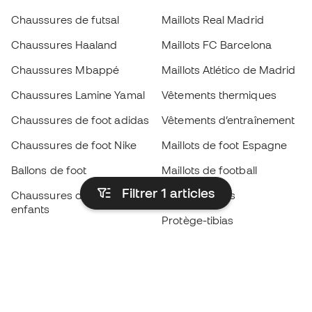
Chaussures de futsal
Maillots Real Madrid
Chaussures Haaland
Maillots FC Barcelona
Chaussures Mbappé
Maillots Atlético de Madrid
Chaussures Lamine Yamal
Vêtements thermiques
Chaussures de foot adidas
Vêtements d’entraînement
Chaussures de foot Nike
Maillots de foot Espagne
Ballons de foot
Maillots de football
Filtrer 1
articles
Chaussures de foot pour
Imperméables
enfants
Protège-tibias
Gants pour enfant
Vêtements de gardien de
Chaussures pour enfants
but
Vètements pour enfants
Black Friday