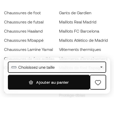
Chaussures de foot
Gants de Gardien
Chaussures de futsal
Maillots Real Madrid
Chaussures Haaland
Maillots FC Barcelona
Chaussures Mbappé
Maillots Atlético de Madrid
Chaussures Lamine Yamal
Vêtements thermiques
Chaussures de foot adidas
Vêtements d’entraînement
Choisissez une taille
Chaussures de foot Nike
Maillots de foot Espagne
Ballons de foot
Maillots de football
Ajouter au panier
Chaussures de foot pour
Imperméables
enfants
Protège-tibias
Gants pour enfant
Vêtements de gardien de
Chaussures pour enfants
but