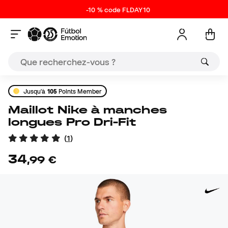
-10 % code FLDAY10
Jusqu'à
105
Points Member
Maillot Nike à manches
longues Pro Dri-Fit
(
1
)
34
,
99
€