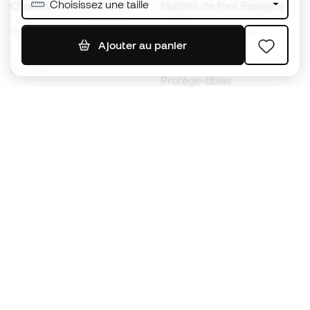
Choisissez une taille
Chaussures de foot Nike
Maillots de foot Espagne
Ballons de foot
Maillots de football
Ajouter au panier
Chaussures de foot pour
Imperméables
enfants
Protège-tibias
Gants pour enfant
Vêtements de gardien de
Chaussures pour enfants
but
Vètements pour enfants
Black Friday
Devenez
Member
dès maintenant
Cumulez des points et économisez sur vos
achats
Accès prioritaire à des produits exclusifs