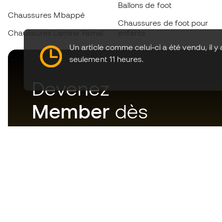
Ballons de foot
Chaussures Mbappé
Chaussures de foot pour
Chaussures Lamine Yamal
enfants
Un article comme celui-ci a été vendu, il y 
seulement 11 heures.
Devenez
Member
dès
maintenant
Téléchargez maintenant
l'application pour les