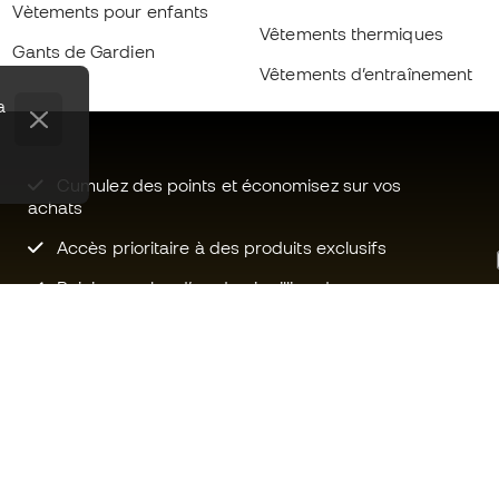
Vètements pour enfants
Vêtements thermiques
Gants de Gardien
Vêtements d’entraînement
a
Cumulez des points et économisez sur vos
achats
Accès prioritaire à des produits exclusifs
Rejoignez plus d’un demi-million de
membres.
Besoin d'aide ?
Fútbol Emot