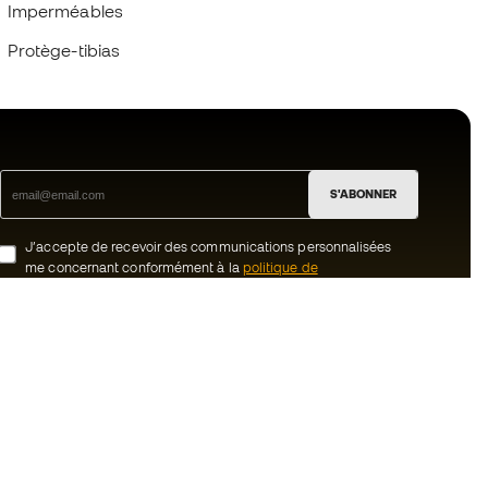
Imperméables
Protège-tibias
S'ABONNER
J’accepte de recevoir des communications personnalisées
me concernant conformément à la
politique de
confidentialité
de Sports Emotion.
ion
#BeTheBest