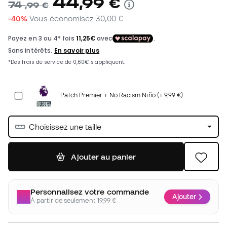
44
,
99
€
74
,
99
€
-40%
Vous économisez
30,00 €
Patch Premier + No Racism Niño (+ 9,99 €)
Choisissez une taille
Ajouter au panier
Personnalisez votre commande
Ajouter
À partir de seulement 19,99 €