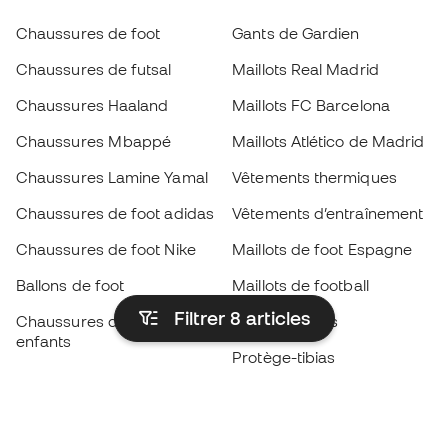
Chaussures de foot
Gants de Gardien
Chaussures de futsal
Maillots Real Madrid
Chaussures Haaland
Maillots FC Barcelona
Chaussures Mbappé
Maillots Atlético de Madrid
Chaussures Lamine Yamal
Vêtements thermiques
Chaussures de foot adidas
Vêtements d’entraînement
Chaussures de foot Nike
Maillots de foot Espagne
Ballons de foot
Maillots de football
Filtrer 8
articles
Chaussures de foot pour
Imperméables
enfants
Protège-tibias
Gants pour enfant
Vêtements de gardien de
Chaussures pour enfants
but