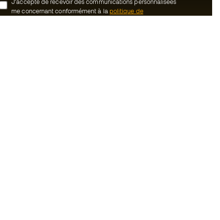
J’accepte de recevoir des communications personnalisées
me concernant conformément à la
politique de
confidentialité
de Sports Emotion.
ion
#BeTheBest
uté Member
Chez Sports Emotion, nous encourageons
une culture de vie sportive axée sur le
tre équipe
bien-être total de l’athlète, grâce à un
écosystème construit autour de la
énérales de vente
spécialisation de chacune des marques
qui composent le groupe.
cookies
Voir tous les magasins
onfidentialité
ales
Basketball Emotion