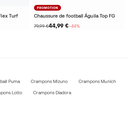
PROMOTION
lex Turf
Chaussure de football Águila Top FG
44,99 €
79,99 €
−44%
tball Puma
Crampons Mizuno
Crampons Munich
pons Lotto
Crampons Diadora