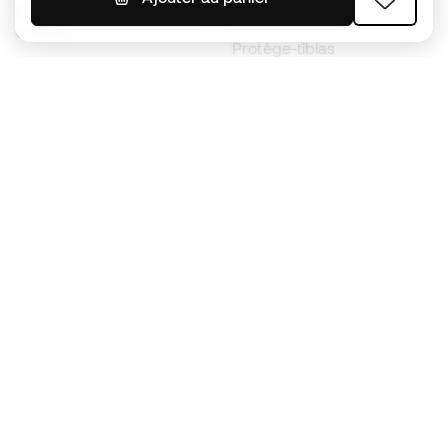
Chaussures de foot pour
Imperméables
enfants
Protège-tibias
Gants pour enfant
Vêtements de gardien de
Chaussures pour enfants
but
Vètements pour enfants
Black Friday
Devenez
Member
dès maintenant
Cumulez des points et économisez sur vos
achats
Accès prioritaire à des produits exclusifs
Rejoignez plus d’un demi-million de membres.