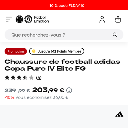
-10 % code FLDAY10
Promotion
Jusqu'à
612
Points Member
Chaussure de football adidas
Copa Pure IV Elite FG
(
6
)
203
,
99
€
239
,
99
€
-15%
Vous économisez
36,00 €