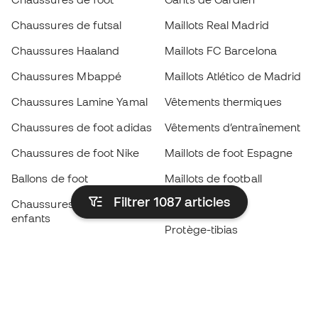
Chaussures de futsal
Maillots Real Madrid
Chaussures Haaland
Maillots FC Barcelona
Chaussures Mbappé
Maillots Atlético de Madrid
Chaussures Lamine Yamal
Vêtements thermiques
Chaussures de foot adidas
Vêtements d’entraînement
Chaussures de foot Nike
Maillots de foot Espagne
Ballons de foot
Maillots de football
Filtrer 1087
articles
Chaussures de foot pour
Imperméables
enfants
Protège-tibias
Gants pour enfant
Vêtements de gardien de
Chaussures pour enfants
but
Vètements pour enfants
Black Friday