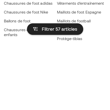
Chaussures de foot adidas
Vêtements d’entraînement
Chaussures de foot Nike
Maillots de foot Espagne
Ballons de foot
Maillots de football
Filtrer 57
articles
Chaussures de foot pour
Imperméables
enfants
Protège-tibias
Gants pour enfant
Vêtements de gardien de
Chaussures pour enfants
but
Vètements pour enfants
Black Friday
Devenez
Member
dès maintenant
Cumulez des points et économisez sur vos