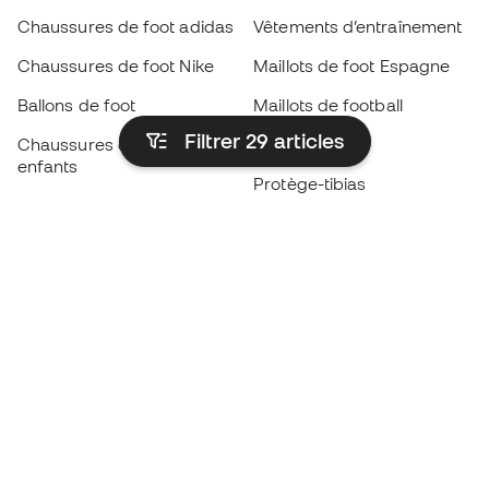
Chaussures de foot adidas
Vêtements d’entraînement
Chaussures de foot Nike
Maillots de foot Espagne
Ballons de foot
Maillots de football
Filtrer 29
articles
Chaussures de foot pour
Imperméables
enfants
Protège-tibias
Gants pour enfant
Vêtements de gardien de
Chaussures pour enfants
but
Vètements pour enfants
Black Friday
Devenez
Member
dès maintenant
Cumulez des points et économisez sur vos