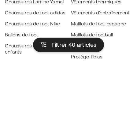
Chaussures Lamine Yamal
Vêtements thermiques
Chaussures de foot adidas
Vêtements d’entraînement
Chaussures de foot Nike
Maillots de foot Espagne
Ballons de foot
Maillots de football
Filtrer 40
articles
Chaussures de foot pour
Imperméables
enfants
Protège-tibias
Gants pour enfant
Vêtements de gardien de
Chaussures pour enfants
but
Vètements pour enfants
Black Friday
Devenez
Member
dès maintenant