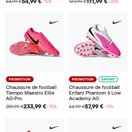
54,99 €
111,99 €
64,99 €
−15%
139,99 €
−20%
PROMOTION
PROMOTION
ENFANT
Chaussure de football
Chaussure de football
Tiempo Maestro Elite
Enfant Phantom 6 Low
AG-Pro
Academy AG
233,99 €
57,99 €
259,99 €
−10%
64,99 €
−11%