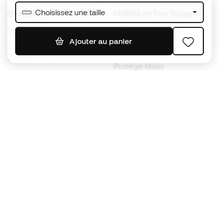
Choisissez une taille
Chaussures de foot Nike
Maillots de foot Espagne
Ballons de foot
Maillots de football
Ajouter au panier
Chaussures de foot pour
Imperméables
enfants
Protège-tibias
Gants pour enfant
Vêtements de gardien de
Chaussures pour enfants
but
Vètements pour enfants
Black Friday
Devenez
Member
dès maintenant
Cumulez des points et économisez sur vos
achats