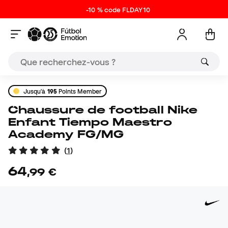
-10 % code FLDAY10
Jusqu'à
195
Points Member
Chaussure de football Nike
Enfant Tiempo Maestro
Academy FG/MG
(
1
)
64
,
99
€