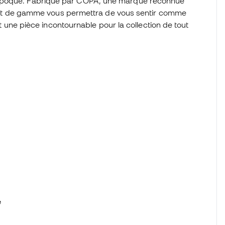
 époque. Fabriqué par COPA, une marque reconnue
t haut de gamme vous permettra de vous sentir comme
est une pièce incontournable pour la collection de tout
e