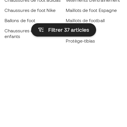
Chaussures de foot adidas
Vêtements d’entraînement
Chaussures de foot Nike
Maillots de foot Espagne
Ballons de foot
Maillots de football
Filtrer 37
articles
Chaussures de foot pour
Imperméables
enfants
Protège-tibias
Gants pour enfant
Vêtements de gardien de
Chaussures pour enfants
but
Vètements pour enfants
Black Friday
Devenez
Member
dès maintenant
Cumulez des points et économisez sur vos
achats