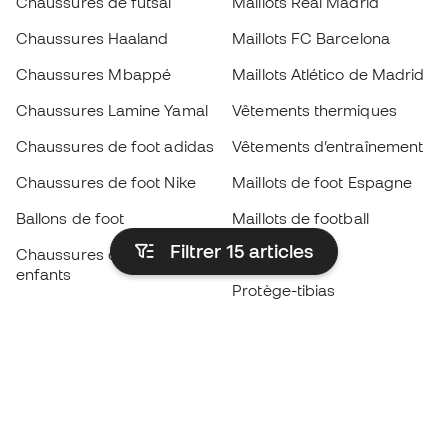
Chaussures de futsal
Maillots Real Madrid
Chaussures Haaland
Maillots FC Barcelona
Chaussures Mbappé
Maillots Atlético de Madrid
Chaussures Lamine Yamal
Vêtements thermiques
Chaussures de foot adidas
Vêtements d’entraînement
Chaussures de foot Nike
Maillots de foot Espagne
Ballons de foot
Maillots de football
Filtrer 15
articles
Chaussures de foot pour
Imperméables
enfants
Protège-tibias
Gants pour enfant
Vêtements de gardien de
Chaussures pour enfants
but
Vètements pour enfants
Black Friday