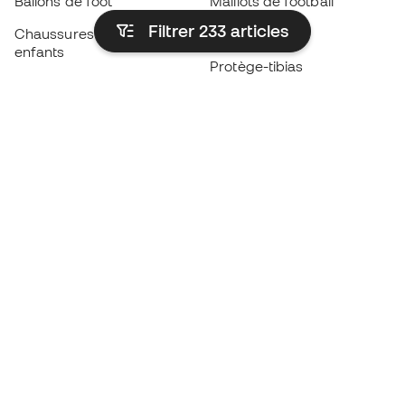
Ballons de foot
Maillots de football
Filtrer 233
articles
Chaussures de foot pour
Imperméables
enfants
Protège-tibias
Gants pour enfant
Vêtements de gardien de
Chaussures pour enfants
but
Vètements pour enfants
Black Friday
Devenez
Member
dès maintenant
Cumulez des points et économisez sur vos
achats
Accès prioritaire à des produits exclusifs
Rejoignez plus d’un demi-million de membres.