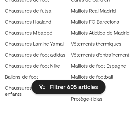
Chaussures de futsal
Maillots Real Madrid
Chaussures Haaland
Maillots FC Barcelona
Chaussures Mbappé
Maillots Atlético de Madrid
Chaussures Lamine Yamal
Vêtements thermiques
Chaussures de foot adidas
Vêtements d’entraînement
Chaussures de foot Nike
Maillots de foot Espagne
Ballons de foot
Maillots de football
Filtrer 605
articles
Chaussures de foot pour
Imperméables
enfants
Protège-tibias
Gants pour enfant
Vêtements de gardien de
Chaussures pour enfants
but
Vètements pour enfants
Black Friday