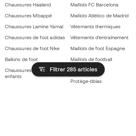
Chaussures Haaland
Maillots FC Barcelona
Chaussures Mbappé
Maillots Atlético de Madrid
Chaussures Lamine Yamal
Vêtements thermiques
Chaussures de foot adidas
Vêtements d’entraînement
Chaussures de foot Nike
Maillots de foot Espagne
Ballons de foot
Maillots de football
Filtrer 285
articles
Chaussures de foot pour
Imperméables
enfants
Protège-tibias
Gants pour enfant
Vêtements de gardien de
Chaussures pour enfants
but
Vètements pour enfants
Black Friday