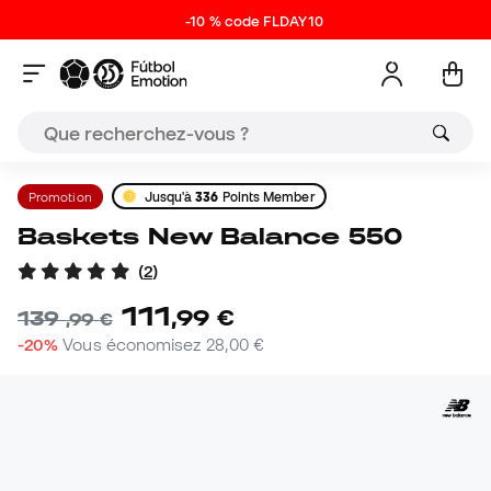
-10 % code FLDAY10
Promotion
Jusqu'à
336
Points Member
Baskets New Balance 550
(
2
)
111
,
99
€
139
,
99
€
-20%
Vous économisez
28,00 €