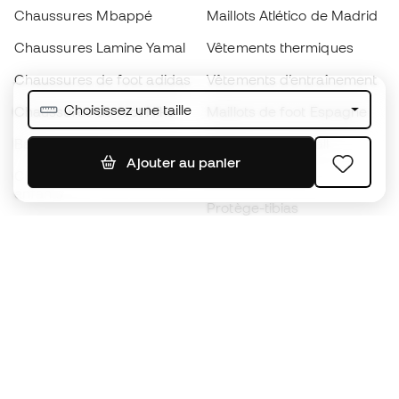
Chaussures Mbappé
Maillots Atlético de Madrid
Chaussures Lamine Yamal
Vêtements thermiques
Chaussures de foot adidas
Vêtements d’entraînement
Choisissez une taille
Chaussures de foot Nike
Maillots de foot Espagne
Ballons de foot
Maillots de football
Ajouter au panier
Chaussures de foot pour
Imperméables
enfants
Protège-tibias
Gants pour enfant
Vêtements de gardien de
Chaussures pour enfants
but
Vètements pour enfants
Black Friday
Devenez