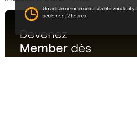
Un article comme celui-ci a été vendu, il y 
seulement 2 heures.
Devenez
Member
dès
maintenant
Téléchargez maintenant
l'application pour les
passionnés du matériel de foot
et profitez d'un achat plus