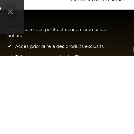
a
Cumulez des points et économisez sur vos
achats
Accès prioritaire à des produits exclusifs
Rejoignez plus d’un demi-million de
membres.
Besoin d'aide ?
Fútbol Emot
Service client
La communa
Échanges et retours
Rejoignez no