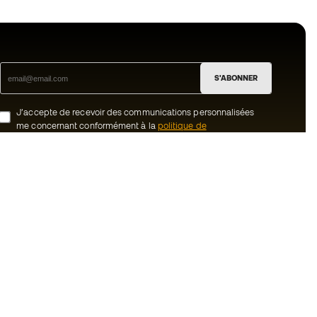
S'ABONNER
J’accepte de recevoir des communications personnalisées
me concernant conformément à la
politique de
confidentialité
de Sports Emotion.
ion
#BeTheBest
uté Member
Chez Sports Emotion, nous encourageons
une culture de vie sportive axée sur le
tre équipe
bien-être total de l’athlète, grâce à un
écosystème construit autour de la