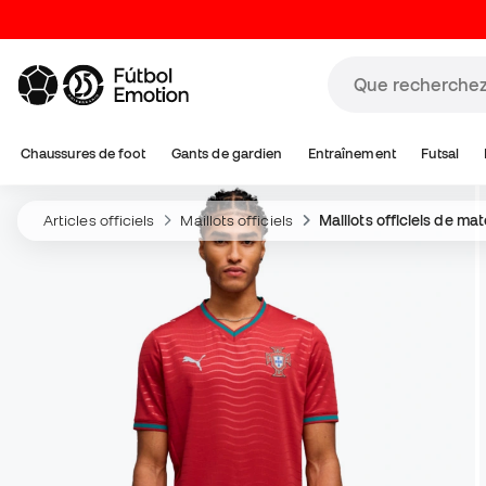
Chaussures de foot
Gants de gardien
Entraînement
Futsal
Articles officiels
Maillots officiels
Maillots officiels de ma