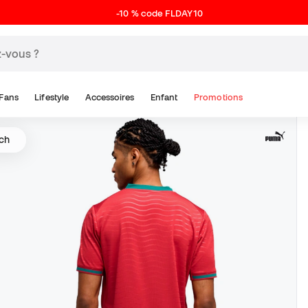
-10 % code FLDAY10
Fans
Lifestyle
Accessoires
Enfant
Promotions
tch