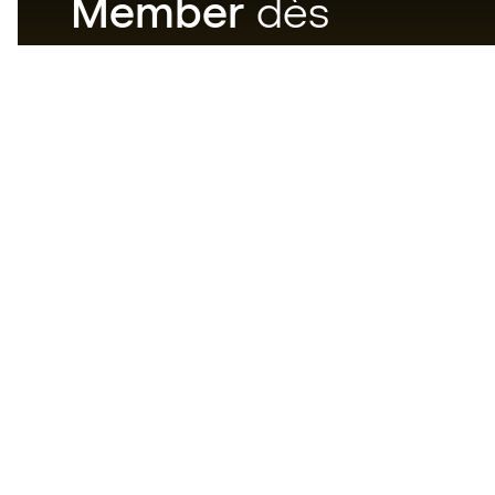
Member
dès
maintenant
Téléchargez maintenant
l'application pour les
passionnés du matériel de foot
et profitez d'un achat plus
rapide et pratique.