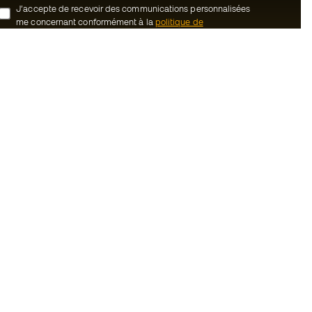
J’accepte de recevoir des communications personnalisées
me concernant conformément à la
politique de
confidentialité
de Sports Emotion.
ion
#BeTheBest
uté Member
Chez Sports Emotion, nous encourageons
une culture de vie sportive axée sur le
tre équipe
bien-être total de l’athlète, grâce à un
écosystème construit autour de la
énérales de vente
spécialisation de chacune des marques
qui composent le groupe.
cookies
Voir tous les magasins
onfidentialité
ales
Basketball Emotion