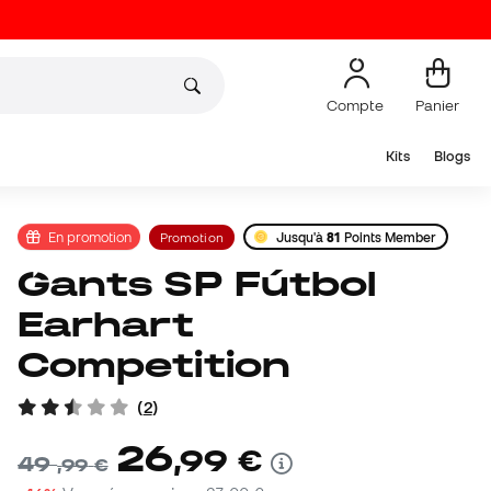
Compte
Panier
Kits
Blogs
En promotion
Promotion
Jusqu'à
81
Points Member
Gants SP Fútbol
Earhart
Competition
(
2
)
26
,
99
€
49
,
99
€