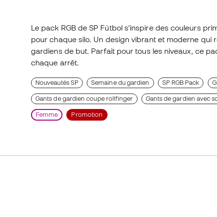
Le pack RGB de SP Fútbol s'inspire des couleurs prima
pour chaque silo. Un design vibrant et moderne qui r
gardiens de but. Parfait pour tous les niveaux, ce pac
chaque arrêt.
Nouveautés SP
Semaine du gardien
SP RGB Pack
G
Gants de gardien coupe rollfinger
Gants de gardien avec s
Femme
Promotion