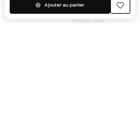
Ajouter au panier
Chaussures de foot pour
Imperméables
enfants
Protège-tibias
Gants pour enfant
Vêtements de gardien de
Chaussures pour enfants
but
Vètements pour enfants
Black Friday
Devenez
Member
dès maintenant
Cumulez des points et économisez sur vos
achats
Accès prioritaire à des produits exclusifs
Rejoignez plus d’un demi-million de membres.