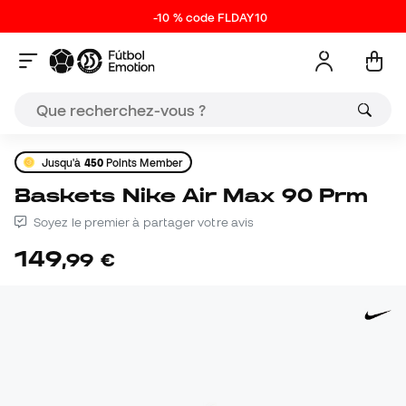
-10 % code FLDAY10
Jusqu'à
450
Points Member
Baskets Nike Air Max 90 Prm
Soyez le premier à partager votre avis
149
,
99
€